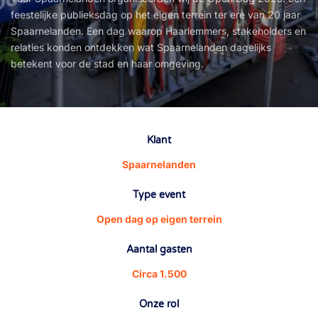
feestelijke publieksdag op het eigen terrein ter ere van 20 jaar
Spaarnelanden. Een dag waarop Haarlemmers, stakeholders en
relaties konden ontdekken wat Spaarnelanden dagelijks
betekent voor de stad en haar omgeving.
Klant
Spaarnelanden
Type event
Open dag op eigen terrein
Aantal gasten
Circa 1.500
Onze rol