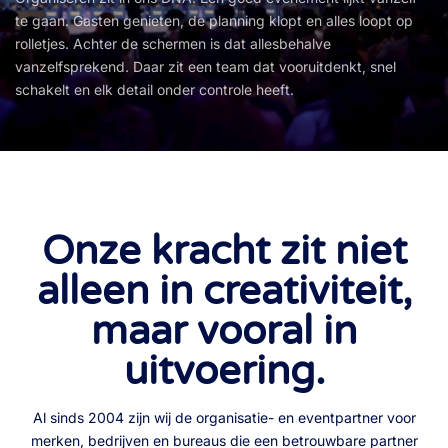
te gaan. Gasten genieten, de planning klopt en alles loopt op
rolletjes. Achter de schermen is dat allesbehalve
vanzelfsprekend. Daar zit een team dat vooruitdenkt, snel
schakelt en elk detail onder controle heeft.
Onze kracht zit niet
alleen in creativiteit,
maar vooral in
uitvoering.
Al sinds 2004 zijn wij de organisatie- en eventpartner voor
merken, bedrijven en bureaus die een betrouwbare partner