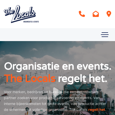
Organisatie en events.
The Locals
regelt het.
Voor merken, bedrijven en bureaus die een betrouwbare
partner zoeken voor productie, uitvoering en events. Van
interne bijeenkomsten tot grote events, van productie achter
de schermen tot volledige organisatie: The Locals
regelt het
.