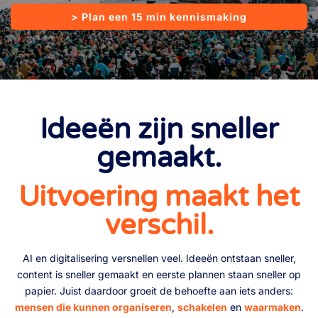
> Plan een 15 min kennismaking
Ideeën zijn sneller
gemaakt.
Uitvoering maakt het
verschil.
AI en digitalisering versnellen veel. Ideeën ontstaan sneller,
content is sneller gemaakt en eerste plannen staan sneller op
papier. Juist daardoor groeit de behoefte aan iets anders:
mensen die kunnen organiseren
,
schakelen
en
waarmaken
.